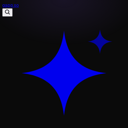
gapp
.
so