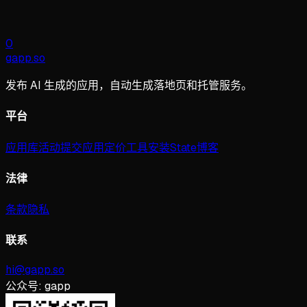
0
gapp
.
so
发布 AI 生成的应用，自动生成落地页和托管服务。
平台
应用库
活动
提交应用
定价
工具
安装
State
博客
法律
条款
隐私
联系
hi@gapp.so
公众号:
gapp