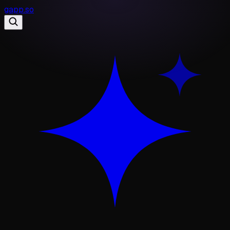
gapp
.
so