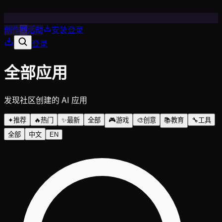
创作
活动
安装
登录
登录
全部应用
发现社区创建的 AI 应用
✦
推荐
🔥
热门
✨
最新
全部
🎮
游戏
🎨
创意
📚
教育
🔧
工具
全部
中文
EN