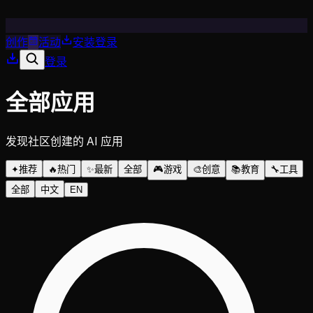
创作
活动
安装
登录
登录
全部应用
发现社区创建的 AI 应用
✦
推荐
🔥
热门
✨
最新
全部
🎮
游戏
🎨
创意
📚
教育
🔧
工具
全部
中文
EN