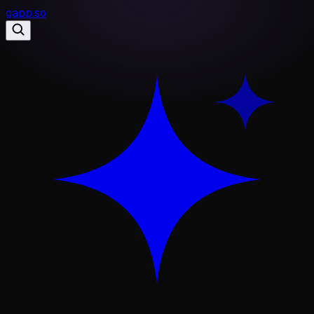
gapp
.
so